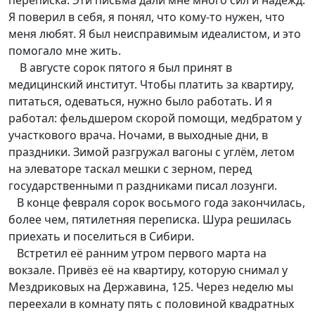
переписка. Эти письма дали мне много сил и надежд.
Я поверил в себя, я понял, что кому-то нужен, что
меня любят. Я был неисправимым идеалистом, и это
помогало мне жить.
В августе сорок пятого я был принят в
медицинский институт. Чтобы платить за квартиру,
питаться, одеваться, нужно было работать. И я
работал: фельдшером скорой помощи, медбратом у
участкового врача. Ночами, в выходные дни, в
праздники. Зимой разгружал вагоны с углём, летом
на элеваторе таскал мешки с зерном, перед
государственными п раздниками писал лозунги.
В конце февраля сорок восьмого года закончилась,
более чем, пятилетняя переписка. Шура решилась
приехать и поселиться в Сибири.
Встретил её ранним утром первого марта на
вокзале. Привёз её на квартиру, которую снимал у
Мездриковых на Державина, 125. Через неделю мы
переехали в комнату пять с половиной квадратных