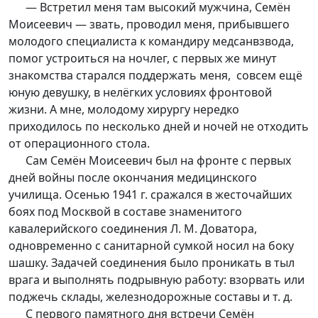
— Встретил меня там высокий мужчина, Семён
Моисеевич — звать, проводил меня, прибывшего
молодого специалиста к командиру медсанвзвода,
помог устроиться на ночлег, с первых же минут
знакомства старался поддержать меня, совсем ещё
юную девушку, в нелёгких условиях фронтовой
жизни. А мне, молодому хирургу нередко
приходилось по несколько дней и ночей не отходить
от операционного стола.
Сам Семён Моисеевич был на фронте с первых
дней войны после окончания медицинского
училища. Осенью 1941 г. сражался в жесточайших
боях под Москвой в составе знаменитого
кавалерийского соединения Л. М. Доватора,
одновременно с санитарной сумкой носил на боку
шашку. Задачей соединения было проникать в тыл
врага и выполнять подрывную работу: взорвать или
поджечь склады, железнодорожные составы и т. д.
С первого памятного дня встречи Семён