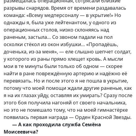
размещалась операционная, сотрясали близкие
разрывы снарядов. Время от времени раздавалась
команда: «Всему медперсоналу — в укрытие!» Но
однажды я, была уже лейтенантом, у одного из
операционных столов, низко склоняясь над
раненым, застыла… Со звоном падали на пол
осколки стёкол из окон избушки… «Пропадёшь,
доченька, из-за меня», — еле слышно шепчет солдат,
у которого из раны прямо хлещет кровь. А мысли
мои в те минуты были только об одном — скорее
найти в ране повреждённую артерию и надёжно её
перевязать. Но и после этого я не пошла в укрытие,
потому что моей помощи ждали другие раненые, как
я на их глазах уйду, оставляя их умирать? Сразу после
этого боя получила нагоняй от своего начальника,
но это не помешало тому, что на моей гимнастёрке
появилась первая награда — Орден Красной Звезды.
— А как проходила служба Семёна
Моисеевича?