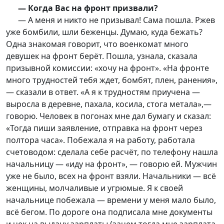
— Когда Вас на фронт призвали?
— А меня и никто не призывал! Сама пошла. Ржев
уже бомбили, шли беженцы. Думаю, куда бежать?
Одна знакомая говорит, что военкомат много
девушек на фронт берёт. Пошла, узнала, сказала
призывной комиссии: «хочу на фронт». «На фронте
много трудностей тебя ждет, бомбят, плен, ранения»,
— сказали в ответ. «А я к трудностям приучена —
выросла в деревне, пахала, косила, стога метала»,—
говорю. Человек в погонах мне дал бумагу и сказал:
«Тогда пиши заявление, отправка на фронт через
полтора часа». Побежала я на работу, работала
счетоводом: сделала себе расчёт, по телефону нашла
начальницу — «иду на фронт», — говорю ей. Мужчин
уже не было, всех на фронт взяли. Начальники — всё
женщины, молчаливые и угрюмые. Я к своей
начальнице побежала — времени у меня мало было,
всё бегом. По дороге она подписала мне документы