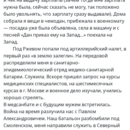
и чек на выдачу зарплаты (зачем тогда мне зарплата
нужна была, сейчас сказать не могу, так положено
было увольнять, что зарплату сразу выдавали). Дома
собрала я вещи в чемодан, прибежала к военкомату
— посадка уже была объявлена, села в машину и с
песней «Дан приказ ему на Запад…» поехала на
Запад.
Под Ржевом попали под артиллерийский налет, в
первый раз «в землю залегли». На передовой
распределили меня в санитарно-
эпидемиологический отряд медико-санитарной
батареи. Служила. Вскоре пришёл запрос на курсы
медицинских специалистов, на шестимесячных
курсах в г. Москве и военное дело изучали, учились
хорошо стрелять.
В медсанбате и с будущим мужем встретилась.
Война на время разлучила нас с Павлом
Александровичем. Наш батальон разбомбили под
Смоленском, меня направили служить в Северный