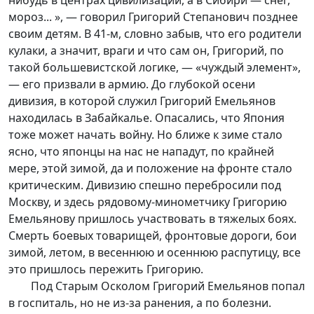
нибудь в центрах цивилизации, а в Сибири — снег,
мороз... », — говорил Григорий Степанович позднее
своим детям. В 41-м, словно забыв, что его родители
кулаки, а значит, враги и что сам он, Григорий, по
такой большевистской логике, — «чуждый элемент»,
— его призвали в армию. До глубокой осени
дивизия, в которой служил Григорий Емельянов
находилась в Забайкалье. Опасались, что Япония
тоже может начать войну. Но ближе к зиме стало
ясно, что японцы на нас не нападут, по крайней
мере, этой зимой, да и положение на фронте стало
критическим. Дивизию спешно перебросили под
Москву, и здесь рядовому-минометчику Григорию
Емельянову пришлось участвовать в тяжелых боях.
Смерть боевых товарищей, фронтовые дороги, бои
зимой, летом, в весеннюю и осеннюю распутицу, все
это пришлось пережить Григорию.
Под Старым Осколом Григорий Емельянов попал
в госпиталь, но не из-за ранения, а по болезни.