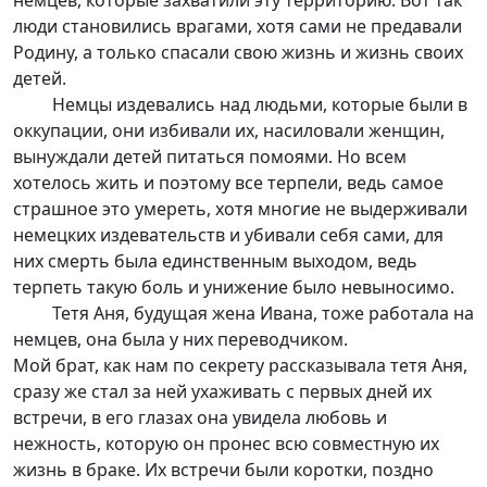
немцев, которые захватили эту территорию. Вот так
люди становились врагами, хотя сами не предавали
Родину, а только спасали свою жизнь и жизнь своих
детей.
Немцы издевались над людьми, которые были в
оккупации, они избивали их, насиловали женщин,
вынуждали детей питаться помоями. Но всем
хотелось жить и поэтому все терпели, ведь самое
страшное это умереть, хотя многие не выдерживали
немецких издевательств и убивали себя сами, для
них смерть была единственным выходом, ведь
терпеть такую боль и унижение было невыносимо.
Тетя Аня, будущая жена Ивана, тоже работала на
немцев, она была у них переводчиком.
Мой брат, как нам по секрету рассказывала тетя Аня,
сразу же стал за ней ухаживать с первых дней их
встречи, в его глазах она увидела любовь и
нежность, которую он пронес всю совместную их
жизнь в браке. Их встречи были коротки, поздно