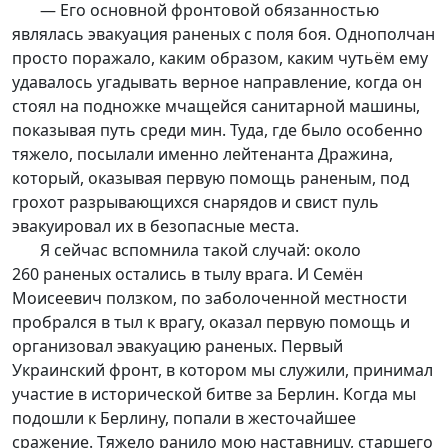
— Его основной фронтовой обязанностью
являлась эвакуация раненых с поля боя. Однополчан
просто поражало, каким образом, каким чутьём ему
удавалось угадывать верное направление, когда он
стоял на подножке мчащейся санитарной машины,
показывая путь среди мин. Туда, где было особенно
тяжело, посылали именно лейтенанта Дражина,
который, оказывая первую помощь раненым, под
грохот разрывающихся снарядов и свист пуль
эвакуировал их в безопасные места.
Я сейчас вспомнила такой случай: около
260 раненых остались в тылу врага. И Семён
Моисеевич ползком, по заболоченной местности
пробрался в тыл к врагу, оказал первую помощь и
организовал эвакуацию раненых. Первый
Украинский фронт, в котором мы служили, принимал
участие в исторической битве за Берлин. Когда мы
подошли к Берлину, попали в жесточайшее
сражение. Тяжело ранило мою наставницу, старшего