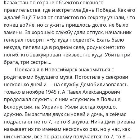
Казахстан по охране объектов союзного
правительства, где и встретила День Победы. Как его
ждали! Ещё 7 мая от связистов по секрету узнали, что
конец войне, но служить пришлось долго, не было
замены. За хорошую службу дали отпуск, начальник
генерал говорит: «Ну, куда поедете?». Ехать было
некуда, пепелища в родном селе, родных нет: кто
погиб, кто эвакуирован неизвестно куда. Убиты три
брата, три сестры…
Поехала я в Новосибирск знакомиться с
родителями будущего мужа. Погостила у свекрови
несколько дней и — на службу. Демобилизовалась
только в ноябре 1945 г. А Павел Александрович
продолжал служить: с ним «служили» в Польше,
Белоруссии, на Украине. Жили всегда хорошо,
дружно. Вырастили двух сыновей и дочь, а сейчас
подрастают не то 7, не то 8 внуков. Нина Дмитриевна
называет их по именам несколько раз, но у нас, как
ни считаем, всё по-разному получается: то 7, то 8 —