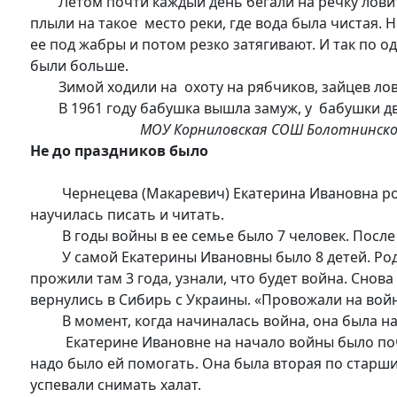
Летом почти каждый день бегали на речку ловить р
плыли на такое место реки, где вода была чистая. Н
ее под жабры и потом резко затягивают. И так по од
были больше.
Зимой ходили на охоту на рябчиков, зайцев лови
В 1961 году бабушка вышла замуж, у бабушки дво
МОУ Корниловская СОШ Болотнинско
Не до праздников было
Чернецева (Макаревич) Екатерина Ивановна родила
научилась писать и читать.
В годы войны в ее семье было 7 человек. После в
У самой Екатерины Ивановны было 8 детей. Родила
прожили там 3 года, узнали, что будет война. Снова
вернулись в Сибирь с Украины. «Провожали на войну
В момент, когда начиналась война, она была на р
Екатерине Ивановне на начало войны было почти 1
надо было ей помогать. Она была вторая по старшин
успевали снимать халат.