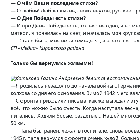
— О чём Ваши последние стихи?
— О любви! Люблю жизнь, своих внуков, русские пр
— О Дне Победы есть стихи?
— И про День Победы есть, только не одно, а во мн
матери, я появилась на свет, и началась моя хрупк
Стало быть, мне не за семьдесят, а вс
СП «Медиа» Кировского района
Только бы вернулись живыми!
Котикова Галина Андреевна делится воспоминаниям
—Я родилась незадолго до начала войны с Германие
колхоза со дня его основания. Зимой 1942 г. его вз
С фронта приходили письма, как же мы ждали эту 
всё, что можно было съесть. Когда наступала весна,
питались. Ходили босые, раздетые… Нашей многоде
50 км.
Папа был ранен, лежал в госпитале, снова воевал
1945 г. папа вернулся с фронта очень худой, больн