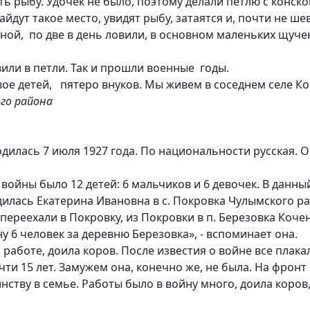
ыбу. Удочек не было, поэтому делали петлю с конской 
айдут такое место, увидят рыбу, затаятся и, почти не ше
ной, по две в день ловили, в основном маленьких щучек.
ли в петли. Так и прошли военные годы.
е детей, пятеро внуков. Мы живем в соседнем селе К
го района
сь 7 июля 1927 года. По национальности русская. Обр
ойны было 12 детей: 6 мальчиков и 6 девочек. В данны
сь Екатерина Ивановна в с. Покровка Чулымского райо
 переехали в Покровку, из Покровки в п. Березовка Коче
 6 человек за деревню Березовка», - вспоминает она.
аботе, доила коров. После известия о войне все плака
5 лет. Замужем она, конечно же, не была. На фронт он
ству в семье. Работы было в войну много, доила коров, 