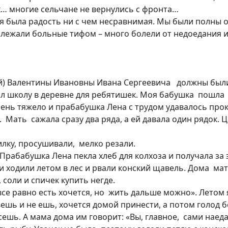
ых… многие сельчане не вернулись с фронта…
я была радость ни с чем несравнимая. Мы были полны о
е лежали больные тифом – много болели от недоедания и
й) Валентины Ивановны Ивана Сергеевича должны были
ил школу в деревне для ребятишек. Моя бабушка пошла 
ень тяжело и прабабушка Лена с трудом удавалось пр
. Мать сажала сразу два ряда, а ей давала один рядок.
лку, просушивали, мелко резали.
 Прабабушка Лена пекла хлеб для колхоза и получала за 
и ходили летом в лес и рвали конский щавель. Дома ма
 соли и спичек купить негде.
се равно есть хочется, но жить дальше можно». Летом я
ешь и не ешь, хочется домой принести, а потом голод б
ешь. А мама дома им говорит: «Вы, главное, сами наеда