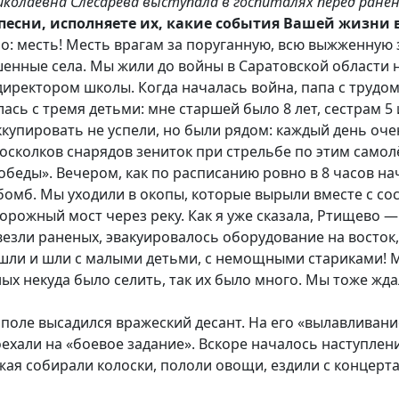
иколаевна Слесарева выступала в госпиталях перед ране
есни, исполняете их, какие события Вашей жизни 
нно: месть! Месть врагам за поруганную, всю выжженную
ушенные села. Мы жили до войны в Саратовской области 
директором школы. Когда началась война, папа с трудо
ась с тремя детьми: мне старшей было 8 лет, сестрам 5 и
купировать не успели, но были рядом: каждый день оче
 осколков снарядов зениток при стрельбе по этим само
победы». Вечером, как по расписанию ровно в 8 часов на
омб. Мы уходили в окопы, которые вырыли вместе с сос
ный мост через реку. Как я уже сказала, Ртищево — у
везли раненых, эвакуировалось оборудование на восток
шли и шли с малыми детьми, с немощными стариками! М
ых некуда было селить, так их было много. Мы тоже жда
оле высадился вражеский десант. На его «вылавливание
али на «боевое задание». Вскоре началось наступление
ожая собирали колоски, пололи овощи, ездили с концерт