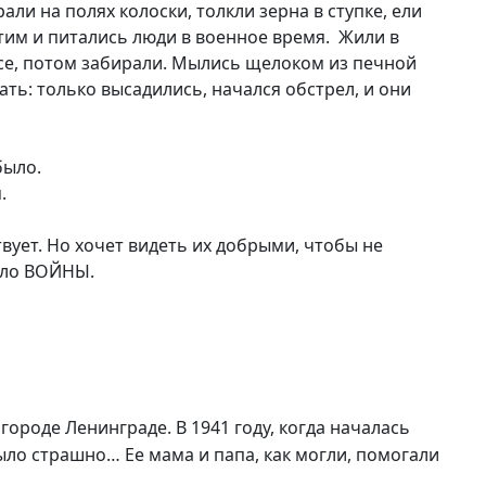
и на полях колоски, толкли зерна в ступке, ели
 этим и питались люди в военное время. Жили в
 все, потом забирали. Мылись щелоком из печной
ать: только высадились, начался обстрел, и они
было.
.
твует. Но хочет видеть их добрыми, чтобы не
ыло ВОЙНЫ.
роде Ленинграде. В 1941 году, когда началась
было страшно… Ее мама и папа, как могли, помогали