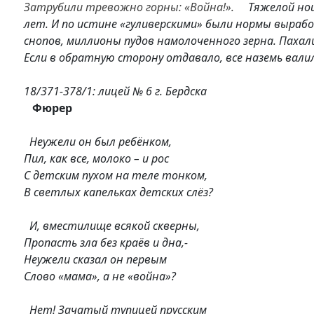
Затрубили тревожно горны: «Война!».
Тяжелой ношей
лет. И по истине «гуливерскими» были нормы вырабо
снопов, миллионы пудов намолоченного зерна. Пахали 
Если в обратную сторону отдавало, все наземь валили
18/371-378/1: лицей № 6 г. Бердска
Фюрер
Неужели он был ребёнком,
Пил, как все, молоко – и рос
С детским пухом на теле тонком,
В светлых капельках детских слёз?
И, вместилище всякой скверны,
Пропасть зла без краёв и дна,-
Неужели сказал он первым
Слово «мама», а не «война»?
Нет! Зачатый тупицей прусским