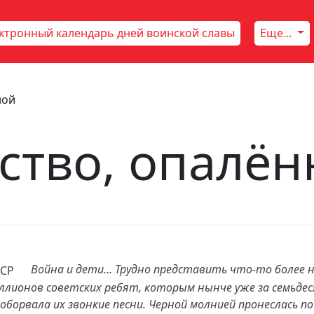
ктронный календарь дней воинской славы
Еще...
ной
тство, опалё
Война и дети… Трудно представить что-то более не
лионов советских ребят, которым нынче уже за семьдес
борвала их звонкие песни. Черной молнией пронеслась по