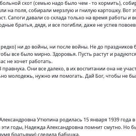
ной скот (семью надо было чем - то кормить), собирал
одили на поля, собирали мерзлую и гнилую картошку. Вот
даст. Сапоги давали со склада только на время работы и
дные братья, дядя, и все погибли, даже не успев повоев
редко) ни до войны, ни после войны. Не до праздников 
 все было мирно. Здоровья. Пусть растут и радуются
 не хочет работать.
правнука. Они все далеко, в их воспитании она не учас
ьно молодежь, нужно им помогать. Дай Бог, чтобы не б
ксандровна Утюпина родилась 15 января 1939 года в го
о в эти годы, Надежда Александровна помнит смутно. Но 
двумя братьями) следила бабушка.