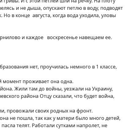
гривы. И с этой петлей шли на речку. На плоту
велясь и не дыша, опускают петлю в воду, подводят
 Но в конце августа, когда вода уходила, уловы
орнилово и каждое воскресенье навещаем ее.
азования нет, проучилась немного в 1 классе,
й момент проживает она одна.
на. Жили там до войны, уезжали на Украину,
невского района Отцу сказали, что будет война,
ли, провожали своих родных на фронт.
а не пошла, так как у матери было много детей,
пасла телят. Работали сутками напролет, не