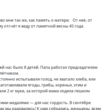
о мне так же, как память о матери. От неё, от
у отсчёт я веду от памятной весны 45 года.
обеды!
ей нас было 8 детей. Папа работал председателем
 лётчиком.
тоянно испытывали голод, не хватало хлеба, ели
заготавливали ягоды, грибы, коренья, этим и
и 2 кг муки, за которой мама ходила пешком
ими медалями — для нас гордость. В сентябре
 как мы радовались! К нам собрались женщины, всем