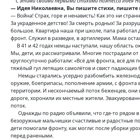
С этими своими первыми стихами поэтесса Идея Н
— Идея Николаевна, Вы пишите стихи, пишите п
— Война! Страх, горе и ненависть! Как это ни стра
За украденное детство! За смерть родных! За разр
большое. Квартира наша при школе, папа работал 
фронт. Служил в разведке, в артиллерии. Мама остал
В 41 и 42 годах немцы наступали, нашу область ок
Мы, дети, их рассматривали. Многие пострадали от
круглосуточно работали: «Всё для фронта, всё для 
тяжёлый гул летящих самолётов и свист падающих б
Немцы старались усердно разбомбить железнодорож
оружие, боеприпасы, пополнение армии, с фронта 
территории. И нескончаемый поток беженцев, они 
дороге, хоронили их местные жители. Эвакуированн
поток.
Однажды по радио объявили, что где-то рядом в п
безоружные мальчишки счастливые и радостные поех
дети помогали фронту, как могли: после уборки ур
перед ранеными.