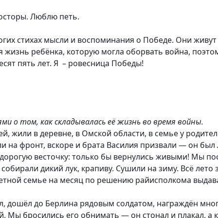
осторы. Люблю петь.
огих стихах мысли и воспоминания о Победе. Они живут в
ая жизнь ребёнка, которую могла оборвать война, поэтом
его шестьдесят пять лет. Я – ровесница П
и о том, как складывалась её жизнь во время войны.
й, жили в деревне, в Омской области, в семье у родител
яли на фронт, вскоре и брата Василия призвали — он был
дорогую весточку: только бы вернулись живыми! Мы пос
 собирали дикий лук, крапиву. Сушили на зиму. Всё лето 
тной семье на месяц по решению райисполкома выдавал
, дошёл до Берлина рядовым солдатом, награждён мног
ой. Мы бросились его обнимать — он стонал и плакал, а