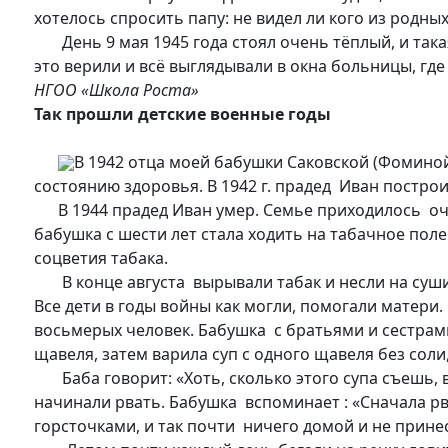
хотелось спросить папу: не видел ли кого из родн
День 9 мая 1945 года стоял очень тёплый, и така
это верили и всё выглядывали в окна больницы, гд
НГОО «Школа Роста»
Так прошли детские военные годы
В 1942 отца моей бабушки Саковской (Фомино
состоянию здоровья. В 1942 г. прадед Иван постро
В 1944 прадед Иван умер. Семье приходилось оч
бабушка с шести лет стала ходить на табачное поле
соцветия табака.
В конце августа вырывали табак и несли на суши
Все дети в годы войны как могли, помогали матери.
восьмерых человек. Бабушка с братьями и сестрам
щавеля, затем варила суп с одного щавеля без соли,
Баба говорит: «Хоть, сколько этого супа съешь, в
начинали рвать. Бабушка вспоминает : «Сначала рв
горсточками, и так почти ничего домой и не принес