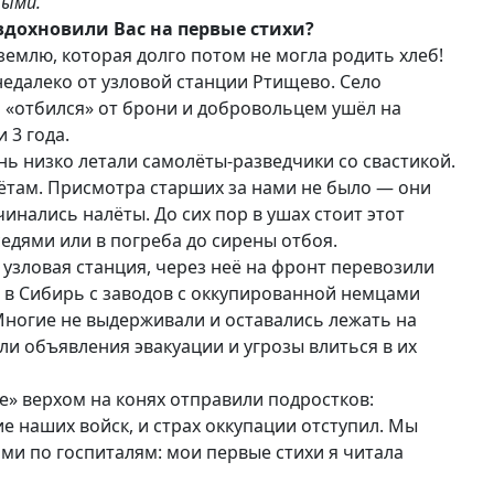
ными.
вдохновили Вас на первые стихи?
 землю, которая долго потом не могла родить хлеб!
недалеко от узловой станции Ртищево. Село
м «отбился» от брони и добровольцем ушёл на
 3 года.
нь низко летали самолёты-разведчики со свастикой.
лётам. Присмотра старших за нами не было — они
чинались налёты. До сих пор в ушах стоит этот
едями или в погреба до сирены отбоя.
зловая станция, через неё на фронт перевозили
, в Сибирь с заводов с оккупированной немцами
ногие не выдерживали и оставались лежать на
ли объявления эвакуации и угрозы влиться в их
» верхом на конях отправили подростков:
 наших войск, и страх оккупации отступил. Мы
ами по госпиталям: мои первые стихи я читала