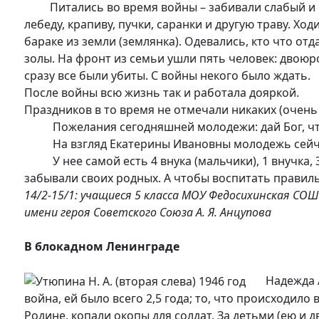
Питались во время войны – забивали слабый и боль
лебеду, крапиву, пучки, саранки и другую траву. Х
бараке из земли (землянка). Одевались, кто что от
золы. На фронт из семьи ушли пять человек: двоюро
сразу все были убиты. С войны некого было ждать.
После войны всю жизнь так и работала дояркой.
Праздников в то время не отмечали никаких (очень 
Пожелания сегодняшней молодежи: дай Бог, чтобы
На взгляд Екатерины Ивановны молодежь сейчас
У нее самой есть 4 внука (мальчики), 1 внучка, 3 
забывали своих родных. А чтобы воспитать правил
14/2-15/1: учащиеся 5 класса МОУ Федосихинская СОШ
имени героя Советского Союза А. Я. Анцупова
В блокадном Ленинграде
Надежда Але
война, ей было всего 2,5 года; то, что происходил
Родине, копали окопы для солдат. За детьми (ею и 