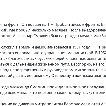
шел на фронт. Он воевал на 1-м Прибалтийском фронте. В
ький, где пробыл несколько месяцев. После выздоровле
ержант Александр Смолкин был награжден медалями «За в
 служил в армии и демобилизовался в 1951 году. Прие
рского епархиального управления машинисткой. В 1952
х благочестивых русских людей, о военных испытания
ься о дальнейшем жизненном пути. Бесспорно, на его в
ие под непосредственным руководством митрополита Н
живший девять лет земному Отечеству в воинском зван
да Александр Смолкин проходил клиросное послушание
ндр вспоминал, что церковно-славянскому языку (чтени
ение во диакона митрополитом Варфоломеем отец Алек