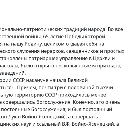
онально-патриотических традиций народа. Во все
ественной войны, 65-летие Победы которой
я на нашу Родину, целиком отдавая себя на
ческого служения иерархов, священников и простых
становлены патриаршее управление в Церкви и
асколы, было открыто несколько тысяч приходов,
заведений.
ории СССР накануне начала Великой
тысяч. Причем, почти три с половиной тысячи
альную территорию СССР приходилось менее
е совершались богослужения. Конечно, это очень
сь постоянные богослужения, и был постоянный
оп Лука (Войно-Ясенецкий), а совершать
инских наук и ссыльный В.Ф. Войно-Ясенецкий, а