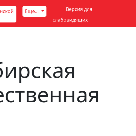
Версия для
инской
Еще...
слабовидящих
бирская
ественная