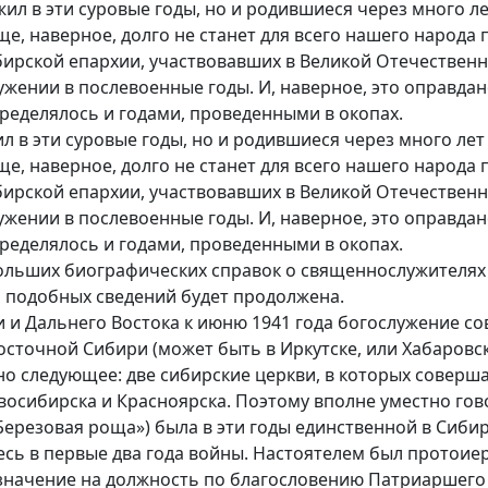
жил в эти суровые годы, но и родившиеся через много л
ще, наверное, долго не станет для всего нашего народа
ирской епархии, участвовавших в Великой Отечественн
ужении в послевоенные годы. И, наверное, это оправдано
пределялось и годами, проведенными в окопах.
ил в эти суровые годы, но и родившиеся через много ле
ще, наверное, долго не станет для всего нашего народа
ирской епархии, участвовавших в Великой Отечественн
ужении в послевоенные годы. И, наверное, это оправдано
пределялось и годами, проведенными в окопах.
ьших биографических справок о священнослужителях 
я подобных сведений будет продолжена.
 и Дальнего Востока к июню 1941 года богослужение сов
Восточной Сибири (может быть в Иркутске, или Хабаровс
о следующее: две сибирские церкви, в которых соверш
осибирска и Красноярска. Поэтому вполне уместно гово
Березовая роща») была в эти годы единственной в Сибир
 в первые два года войны. Настоятелем был протоие
значение на должность по благословению Патриаршего 