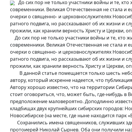
До сих пор не только участники войны и те, кто 
современники. Великая Отечественная не стала и е
очерки о священно- и церковнослужителях Новосиб
ратного подвига, но рассказывают об их жизни и сл
прожили, как хранили верность Христу и Церкви, о
До сих пор не только участники войны и те, кто ж
современники. Великая Отечественная не стала и е
очерки о священно- и церковнослужителях Новосиб
ратного подвига, но рассказывают об их жизни и сл
прожили, как хранили верность Христу и Церкви, о
В данной статье помещается только шесть небол
автору, который искренне надеется, что публикаци
Автору хорошо известно, что на территории Сибири
стоит оговориться, что, может быть, где-нибудь в 
предположение маловероятно. Доподлинно известн
кладбищах двух крупнейших сибирских городов: Нов
Новосибирске (на месте, где ныне находится парк «
Сохранились имена священников, служивших здесь
протоиерей Николай Сырнев. Оба они получили на