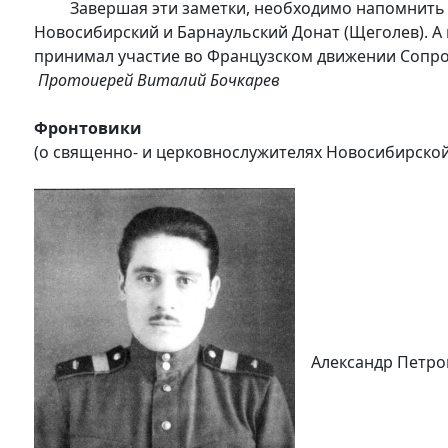
Завершая эти заметки, необходимо напомнить и о
Новосибирский и Барнаульский Донат (Щеголев). А
принимал участие во Французском движен
Протоиерей Виталий Бочкарев
Фронтовики
(о священно- и церковнослужителях Новосибирской
Александр Петрови