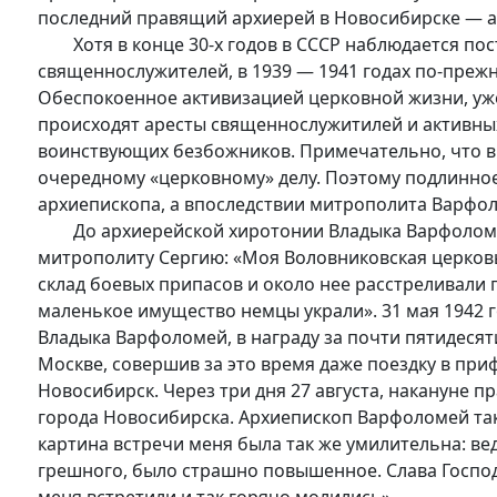
последний правящий архиерей в Новосибирске — ар
Хотя в конце 30-х годов в СССР наблюдается пос
священнослужителей, в 1939 — 1941 годах по-преж
Обеспокоенное активизацией церковной жизни, уже
происходят аресты священнослужитилей и активны
воинствующих безбожников. Примечательно, что в 
очередному «церковному» делу. Поэтому подлинно
архиепископа, а впоследствии митрополита Варфо
До архиерейской хиротонии Владыка Варфоломей 
митрополиту Сергию: «Моя Воловниковская церковь
склад боевых припасов и около нее расстреливали п
маленькое имущество немцы украли». 31 мая 1942 
Владыка Варфоломей, в награду за почти пятидесят
Москве, совершив за это время даже поездку в при
Новосибирск. Через три дня 27 августа, накануне 
города Новосибирска. Архиепископ Варфоломей так 
картина встречи меня была так же умилительна: вед
грешного, было страшно повышенное. Слава Господу!