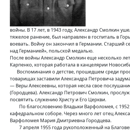
войны. В 17 лет, в 1943 году, Александр Смолкин у
тяжелое ранение, был направлен в госпиталь в Гор
воевать. Войну он закончил в Германии. Старший с
над Германией», польской медалью.
После войны Александр Смолкин еще несколько лет
Карпенко, которая работала в канцелярии Новосиби
Воспоминания о детстве, прошедшем среди просты
товарищах заставили Александра Петровича задумат
— Веры Алексеевны, которая несла свое послушан
(Городцева). Александр Петрович Смолкин, прослу
посвятить служению Христу и Его Церкви.
По благословению Владыки Варфоломея, с 1952 го
кафедральном соборе. Через много лет отец Алекса
Варфоломея Мария Дмитриевна Городцева.
7 апреля 1955 года рукоположенный на Благовещ