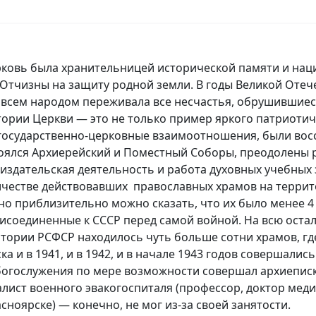
вь была хранительницей исторической памяти и наци
 Отчизны на защиту родной земли. В годы Великой Отеч
со всем народом переживала все несчастья, обрушившиес
стории Церкви — это не только пример яркого патриоти
государственно-церковные взаимоотношения, были вос
оялся Архиерейский и Поместный Соборы, преодолены р
издательская деятельность и работа духовных учебных 
естве действовавших православных храмов на террит
о приблизительно можно сказать, что их было менее 4 
рисоединенные к СССР перед самой войной. На всю ост
итории РСФСР находилось чуть больше сотни храмов, гд
а и в 1941, и в 1942, и в начале 1943 годов совершали
богослужения по мере возможности совершал архиеписк
ист военного эвакогоспиталя (профессор, доктор медиц
сноярске) — конечно, не мог из-за своей занятости.