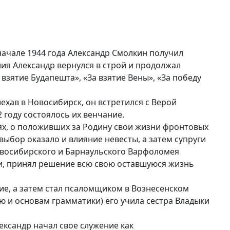
 начале 1944 года Александр Смолкин получил
ния Александр вернулся в строй и продолжал
зятие Будапешта», «За взятие Вены», «За победу
хав в Новосибирск, он встретился с Верой
 году состоялось их венчание.
х, о положивших за Родину свои жизни фронтовых
ыбор оказало и влияние невесты, а затем супруги
овосибирского и Барнаульского Варфоломея
ии, принял решение всю свою оставшуюся жизнь
, а затем стал псаломщиком в Вознесенском
ю и основам грамматики) его учила сестра Владыки
сандр начал свое служение как