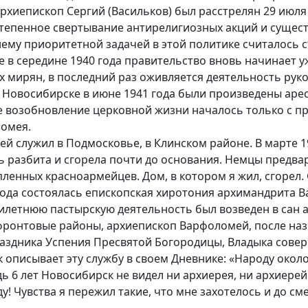
хиепископ Сергий (Васильков) был расстрелян 29 июля 
тепенное свертывание антирелигиозных акций и сущес
нему приоритетной задачей в этой политике считалось 
 в середине 1940 года правительство вновь начинает у
х мирян, в последний раз оживляется деятельность ру
Новосибирске в июне 1941 года были произведены арест
е возобновление церковной жизни началось только с п
ломея.
служил в Подмосковье, в Клинском районе. В марте 1
 разбита и сгорела почти до основания. Немцы предвар
ленных красноармейцев. Дом, в котором я жил, сгорел. 
года состоялась епископская хиротония архимандрита В
илетнюю пастырскую деятельность был возведен в сан а
фронтовые районы, архиепископ Варфоломей, после назн
праздника Успения Пресвятой Богородицы, Владыка сове
описывает эту службу в своем Дневнике: «Народу около
ь 6 лет Новосибирск не видел ни архиерея, ни архиерейс
 Чувства я пережил такие, что мне захотелось и до сме