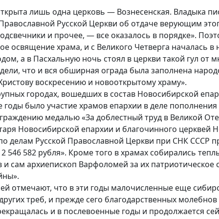
ыта лишь одна церковь — Вознесенская. Владыка писал
Православной Русской Церкви об отдаче верующим этог
одсвечники и прочее, — все оказалось в порядке». Поэт
е освящение храма, и с Великого Четверга началась в н
ом, а в Пасхальную ночь стоял в церкви такой гул от м
дели, что и вся обширная ограда была заполнена народом
 Христову воскресению и новооткрытому храму».
пных городах, вошедших в состав Новосибирской епар
 годы было участие храмов епархии в деле пополнения 
 награждению медалью «За доблестный труд в Великой 
таря Новосибирской епархии и благочинного церквей Н
о делам Русской Православной Церкви при СНК СССР п
 546 582 рубля». Кроме того в храмах собирались тепл
 и сам архиепископ Варфоломей за их патриотическое
йны».
отмечают, что в эти годы малочисленные еще сибирс
ругих треб, и прежде сего благодарственных молебнов 
рекращалась и в послевоенные годы и продолжается сей