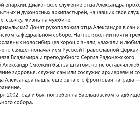
й епархии. Диаконское служение отца Александра про
пытных и духоносных архипастырей, начавших свое слу
, ссылку, жизнь на чужбине.
наульский Донат рукоположил отца Александра в сан и
нском кафедральном соборе. На протяжении почти тре
ославных новосибирцев хорошо знали, уважали и любил
чено священноначалием Русской Православной Церкви.
нязя Владимира и преподобного Сергия Радонежского.
 Александр Смолкин был за штатом, но не оставлял лю
яние здоровья, служил сам или сослужил архиереям и с
 Александра нашла еще одна его фронтовая награда — м
ранение.
ря 2002 года и был погребен на Заельцовском кладбище
ьного собора.