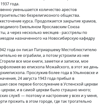
1937 года.
твенно уменьшается количество арестов
строительство безрелигиозного общества.
жесточение курса. Продолжается закрытие храмов,
ководимого Емельяном Ярославским Союза
ы, а через несколько месяцев - расстрелы по
риездом назначенного на Новосибирскую кафедру
942 года он писал Патриаршему Местоблюстителю
ительно ее ограбили, а потом устроили из нее
Сгорели все мои книги, заметки и записки, мое
арфоломея во епископа Можайского, в этот же день
рхиепископа. Прослужив более года в Ульяновске и
ачения, 24 августа 1943 года прибыл в
ршил свое первое богослужение в Успенской церкви
 церкви, и в самой церкви было страшно много;
ких служб — поэтому и настроение у всех и у меня,
рти прожить в этом городе, где так трогательно