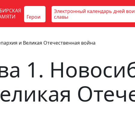
БИРСКАЯ
Электронный календарь дней во
АМЯТИ
Герои
славы
 епархия и Великая Отечественная война
ава 1. Новоси
Великая Отеч