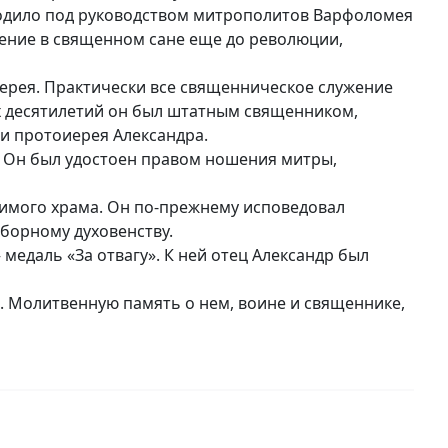
ходило под руководством митрополитов Варфоломея
жение в священном сане еще до революции,
ерея. Практически все священническое служение
х десятилетий он был штатным священником,
и протоиерея Александра.
 Он был удостоен правом ношения митры,
бимого храма. Он по-прежнему исповедовал
оборному духовенству.
едаль «За отвагу». К ней отец Александр был
. Молитвенную память о нем, воине и священнике,