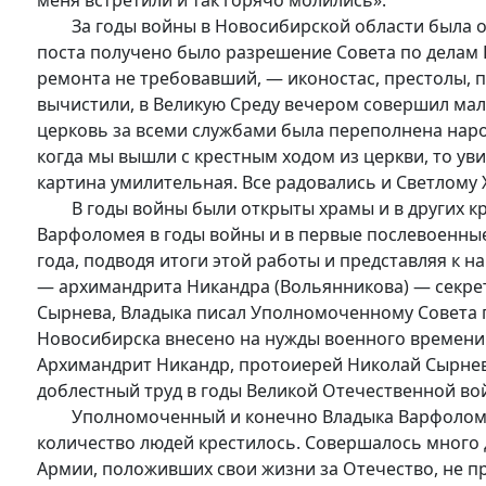
меня встретили и так горячо молились».
За годы войны в Новосибирской области была откр
поста получено было разрешение Совета по делам 
ремонта не требовавший, — иконостас, престолы, п
вычистили, в Великую Среду вечером совершил мало
церковь за всеми службами была переполнена народ
когда мы вышли с крестным ходом из церкви, то уви
картина умилительная. Все радовались и Светлому
В годы войны были открыты храмы и в других кру
Варфоломея в годы войны и в первые послевоенные
года, подводя итоги этой работы и представляя к
— архимандрита Никандра (Вольянникова) — секре
Сырнева, Владыка писал Уполномоченному Совета п
Новосибирска внесено на нужды военного времени 2
Архимандрит Никандр, протоиерей Николай Сырнев
доблестный труд в годы Великой Отечественной во
Уполномоченный и конечно Владыка Варфоломей 
количество людей крестилось. Совершалось много д
Армии, положивших свои жизни за Отечество, не п