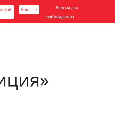
Версия для
инской
Еще...
слабовидящих
иция»